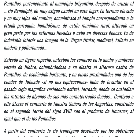
Pontellas, perteneciente al municipio brigantino, después de cruzar el
… río Randulphi, de muy exiguo caudal en este lugar. En terreno elevado
y no muy lejos del camino, encuéntrase el templo correspondiente a la
citada parroquia, humildísimo, de estilo románico rural, alterado en
gran parte por las reformas llevadas a cabo en diversas épocas. Es de
indudable interés una imagen de la Virgen titular, medieval, tallada en
madera y policromada…
Salvado un ligero repecho, entraban los romeros en la ancha y umbrosa
vereda de Illobre, columbrándose a su diestra el alteroso castro de
Pontellas, de espléndido horizonte, y en cuyas proximidades uno de los
condes de Taboada -si no nos equivocamos- hubo de levantar en el
pasado siglo magnífica residencia estival, torreada, donde se custodian
los retratos de algunos de sus más caracterizados deudos… Contiguo a
ella álzase el santuario de Nuestra Señora de las Angustias, construido
en el segundo tercio del siglo XVIII con el producto de limosnas, al
igual que el de los Remedios.
A partir del santuario, la vía francígena desciende por los ubérrimos