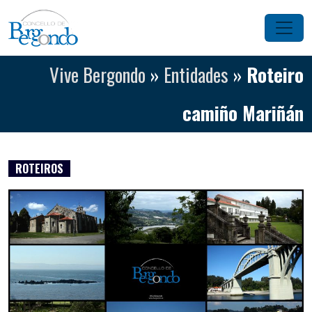
Saltar ao contido
Navegación principal
Vive Bergondo
»
Entidades
»
Roteiro
camiño Mariñán
ROTEIROS