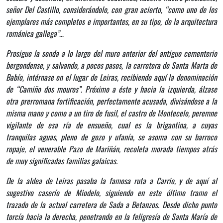
señor Del Castillo, considerándolo, con gran acierto, “como uno de los
ejemplares más completos e importantes, en su tipo, de la arquitectura
románica gallega”…
Prosigue la senda a lo largo del muro anterior del antiguo cementerio
bergondense, y salvando, a pocos pasos, la carretera de Santa Marta de
Babío, intérnase en el lugar de Leiras, recibiendo aquí la denominación
de “Camiño dos mouros”. Próximo a éste y hacia la izquierda, álzase
otra prerromana fortificación, perfectamente acusada, divisándose a la
misma mano y como a un tiro de fusil, el castro de Montecelo, peremne
vigilante de esa ría de ensueño, cual es la brigantina, a cuyas
tranquilas aguas, pleno de gozo y ufanía, se asoma con su barroco
ropaje, el venerable Pazo de Mariñán, recoleta morada tiempos atrás
de muy significadas familias galaicas.
De la aldea de Leiras pasaba la famosa ruta a Carrio, y de aquí al
sugestivo caserío de Miodelo, siguiendo en este último tramo el
trazado de la actual carretera de Sada a Betanzos. Desde dicho punto
torcía hacia la derecha, penetrando en la feligresía de Santa María de