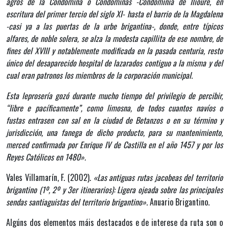
agros de la Condomiña o Condomiñas -Condominia de Ilioure, en
escritura del primer tercio del siglo XI- hasta el barrio de la Magdalena
-casi ya a las puertas de la urbe brigantina-, donde, entre típicos
alfares, de noble solera, se alza la modesta capillita de ese nombre, de
fines del XVIII y notablemente modificada en la pasada centuria, resto
único del desaparecido hospital de lazarados contiguo a la misma y del
cual eran patronos los miembros de la corporación municipal.
Esta leprosería gozó durante mucho tiempo del privilegio de percibir,
“libre e pacíficamente”, como limosna, de todos cuantos navíos o
fustas entrasen con sal en la ciudad de Betanzos o en su término y
jurisdicción, una fanega de dicho producto, para su mantenimiento,
merced confirmada por Enrique IV de Castilla en el año 1457 y por los
Reyes Católicos en 1480».
Vales Villamarín, F. (2002).
«Las antiguas rutas jacobeas del territorio
brigantino (1º, 2º y 3er itinerarios): Ligera ojeada sobre las principales
sendas santiaguistas del territorio brigantino»
. Anuario Brigantino.
Algúns dos elementos máis destacados e de interese da ruta son o