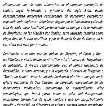
«Comenzaba uno de estos itinerarios en el cercano puertecito de
Fontán, lugar fortificado a principios del siglo XVIII, donde
desembarcaban numerosos contingentes de peregrinos extranjeros,
especialmente ingleses e irlandeses. Seguía por la industriosa y risueña
villa de Sada -cuya localidad, perteneciente un tiempo a la jurisdicción
de Miraflores, en las Mariñas dos Condes, sería utilizada también como
etapa final de la ruta marítima- y por la llamada Costa de Ouces, en la
carretera que pasa por Armuño…
Continuaba el camino por las aldeas de Mesoiro, el Casal y Río…,
perfilándose a cierta distancia el “altivo e forte” castro da Fragachán o
de Reboredo… A Areosa seguidamente, con el idílico rinconcito de
Bergondiño… a mano derecha, y a la izquierda, el castro de Bergondo o
“Monte do Frade”… Pasa la calzada bordeando el atrio o compás de la
iglesia parroquial de San Salvador de Bergondo -Burgundium en los
documentos medievales-, monumento de extraordinario valor
arqueológico, que formó parte, como se sabe, del desaparecido
monasterio benedictino de igual nombre y que tan magistralmente
estudió y describió, en diferentes ocasiones, nuestro ilustre presidente,